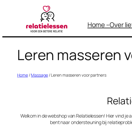
Ga
naar
Home –
Over li
de
inhoud
Leren masseren v
Home
/
Massage
/ Leren masseren voor partners
Relati
Welkom in de webshop van Relatielessen! Hier vind je ar
bent naar ondersteuning bij relatieproble