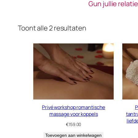
Gun jullie relat
Toont alle 2 resultaten
Privé workshop romantische
P
massage voor koppels
tantr
liefd
€
159.00
Toevoegen aan winkelwagen