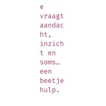
e
vraagt
aandac
ht,
inzich
t en
soms…
een
beetje
hulp.