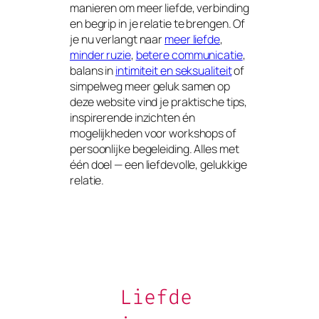
manieren om meer liefde, verbinding
en begrip in je relatie te brengen. Of
je nu verlangt naar
meer liefde
,
minder ruzie
,
betere communicatie
,
balans in
intimiteit en seksualiteit
of
simpelweg meer geluk samen op
deze website vind je praktische tips,
inspirerende inzichten én
mogelijkheden voor workshops of
persoonlijke begeleiding. Alles met
één doel — een liefdevolle, gelukkige
relatie.
Liefde