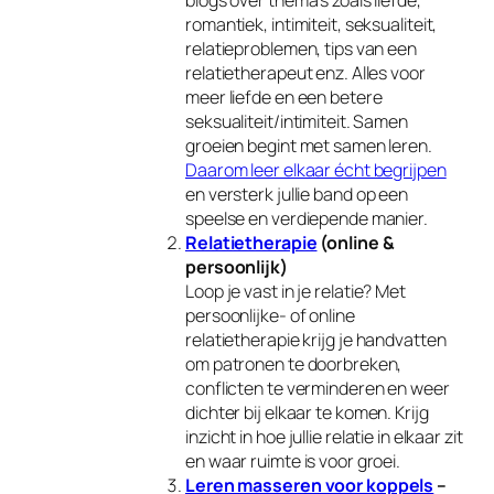
blogs over thema’s zoals liefde,
romantiek, intimiteit, seksualiteit,
relatieproblemen, tips van een
relatietherapeut enz. Alles voor
meer liefde en een betere
seksualiteit/intimiteit. Samen
groeien begint met samen leren.
Daarom leer elkaar écht begrijpen
en versterk jullie band op een
speelse en verdiepende manier.
Relatietherapie
(online &
persoonlijk)
Loop je vast in je relatie? Met
persoonlijke- of online
relatietherapie krijg je handvatten
om patronen te doorbreken,
conflicten te verminderen en weer
dichter bij elkaar te komen. Krijg
inzicht in hoe jullie relatie in elkaar zit
en waar ruimte is voor groei.
Leren masseren voor koppels
–