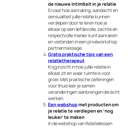
de nieuwe intimiteit in je relatie
Ervaar hoe aanraking, aandacht en
sensualiteit jullie relatie kunnen
verdiepen door te leren hoe je
elkaar op een liefdevolle, zachte en
respectvolle manier kunt aanraken
en verbinden in een privéworkshop
partnermassage.
Gratis praktische tips van een
relatietherapeut
Krijg inzicht in hoe jullie relatie in
elkaar zit en waar ruimte is voor
groei. Met praktische oefeningen
voor thuis leer je samen
veranderingen aanbrengen die écht
werken.
Een webshop
met producten om
je relatie te verdiepen en ‘
nog
leuke
r’ te maken
In de webshop van Relatielessen