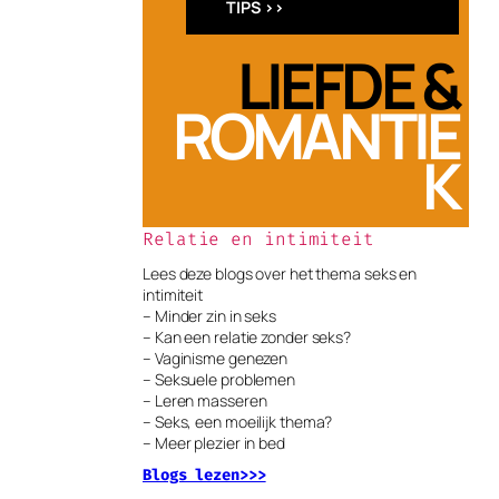
TIPS >>
LIEFDE &
ROMANTIE
K
Relatie en intimiteit
Lees deze blogs over het thema seks en
intimiteit
– Minder zin in seks
– Kan een relatie zonder seks?
– Vaginisme genezen
– Seksuele problemen
– Leren masseren
– Seks, een moeilijk thema?
– Meer plezier in bed
Blogs lezen>>>