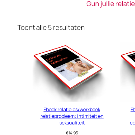
Gun jullie relat
Toont alle 5 resultaten
Ebook relatieles/werkboek
E
relatieprobleem: intimiteit en
seksualiteit
co
€
14.95