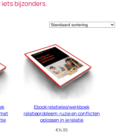
 iets bijzonders.
ek
Ebook relatieles/werkboek
 met
relatieprobleem: ruzie en conflicten
atie
oplossen in je relatie
€
14.95