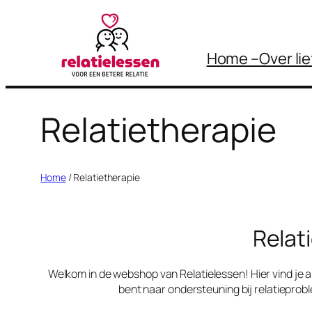
Ga
naar
Home –
Over li
de
inhoud
Relatietherapie
Home
/ Relatietherapie
Relati
Welkom in de webshop van Relatielessen! Hier vind je ar
bent naar ondersteuning bij relatieproble