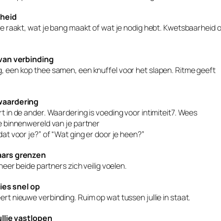
rheid
je raakt, wat je bang maakt of wat je nodig hebt. Kwetsbaarheid 
 van verbinding
 een kop thee samen, een knuffel voor het slapen. Ritme geeft
waardering
 in de ander. Waardering is voeding voor intimiteit7. Wees
e binnenwereld van je partner
at voor je?” of “Wat ging er door je heen?”
aars grenzen
neer beide partners zich veilig voelen.
ties snel op
t nieuwe verbinding. Ruim op wat tussen jullie in staat.
ullie vastlopen