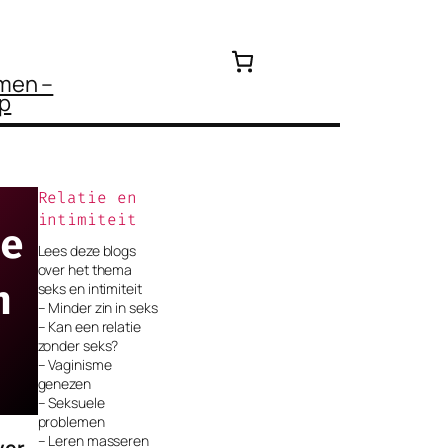
emen –
p
Relatie en
intimiteit
e
Lees deze blogs
over het thema
n
seks en intimiteit
– Minder zin in seks
– Kan een relatie
zonder seks?
– Vaginisme
genezen
– Seksuele
problemen
– Leren masseren
ver