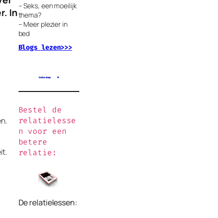
– Seks, een moeilijk
r. In
thema?
– Meer plezier in
bed
Blogs lezen>>>
Bestel de
en.
relatielesse
n voor een
betere
it.
relatie:
.
De relatielessen: