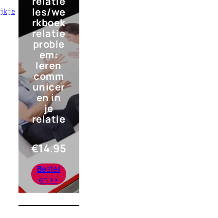
relatie
les/we
jkje
rkboek
relatie
proble
em:
leren
comm
unicer
en in
je
relatie
€
14.95
B
estell
en
>>