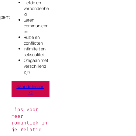
Liefde en
verbondenhe
id
opent
Leren
communicer
en
Ruzie en
conflicten
Intimiteit en
seksualiteit
Omgaan met
verschillend
zijn
Naar de lessen
>>
Tips voor
meer
romantiek in
je relatie