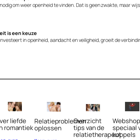
 nodig om weer openheid te vinden. Dat is geen zwakte, maar wijs
eit is een keuze
vesteert in openheid, aandacht en veiligheid, groeit de verbindi
Overzicht
Websho
ver liefde
Relatieproblemen
tips van de
speciaal 
n romantiek
oplossen
relatietherapeut
koppels