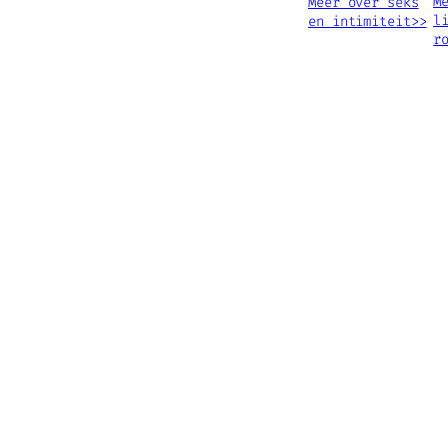
M
Meer over seks
l
en intimiteit>>
r