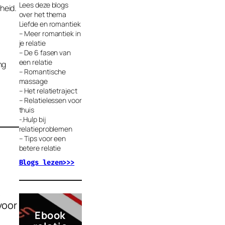
Lees deze blogs
heid.
over het thema
Liefde en romantiek
– Meer romantiek in
je relatie
– De 6 fasen van
een relatie
ng
– Romantische
massage
– Het relatietraject
– Relatielessen voor
thuis
-.Hulp bij
relatieproblemen
– Tips voor een
betere relatie
Blogs lezen>>>
p
voor
Ebook