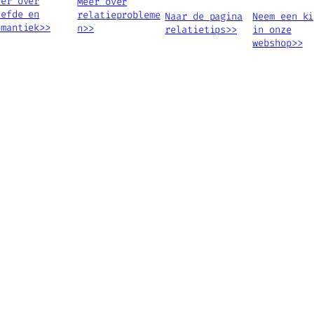
eer over
Meer over
iefde en
relatieprobleme
Naar de pagina
Neem een ki
omantiek>>
n>>
relatietips>>
in onze
webshop>>