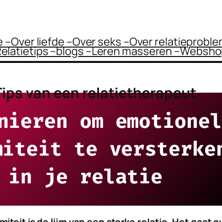
 –
Over liefde –
Over seks –
Over relatieprobl
elatietips –
blogs –
Leren masseren –
Websho
Tips van een relatietherapeut
nieren om emotionel
miteit te versterke
in je relatie
miteit is de lijm van een sterke relatie. Het gaat o