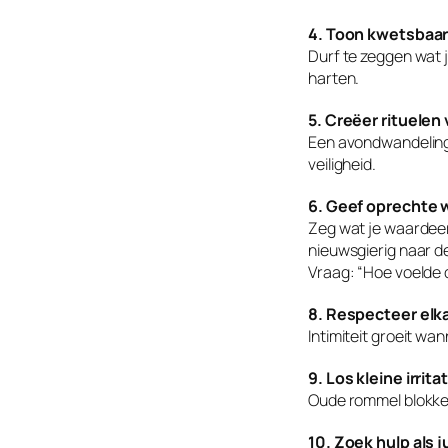
4. Toon kwetsbaa
Durf te zeggen wat 
harten.
5. Creëer rituelen
Een avondwandeling,
veiligheid.
6. Geef oprechte 
Zeg wat je waardeert
nieuwsgierig naar d
Vraag: “Hoe voelde d
8. Respecteer elk
Intimiteit groeit wan
9. Los kleine irrita
Oude rommel blokkeer
10. Zoek hulp als j