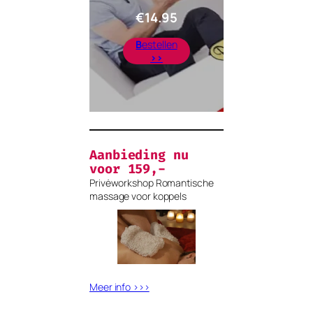
€
14.95
B
estellen
>>
Aanbieding nu
voor 159,-
Privėworkshop Romantische
massage voor koppels
Meer info >>>