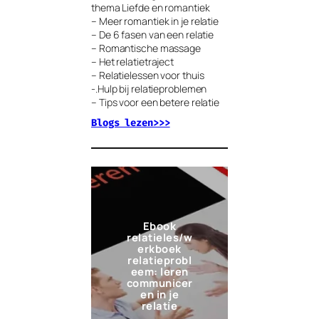
thema Liefde en romantiek
– Meer romantiek in je relatie
– De 6 fasen van een relatie
– Romantische massage
– Het relatietraject
– Relatielessen voor thuis
-.Hulp bij relatieproblemen
– Tips voor een betere relatie
Blogs lezen>>>
Ebook
relatieles/w
erkboek
relatieprobl
eem: leren
communicer
en in je
relatie