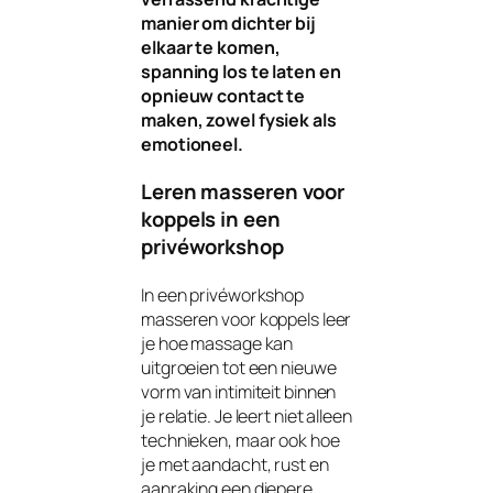
manier om dichter bij
elkaar te komen,
spanning los te laten en
opnieuw contact te
maken, zowel fysiek als
emotioneel.
Leren masseren voor
koppels in een
privéworkshop
In een privéworkshop
masseren voor koppels leer
je hoe massage kan
uitgroeien tot een nieuwe
vorm van intimiteit binnen
je relatie. Je leert niet alleen
technieken, maar ook hoe
je met aandacht, rust en
aanraking een diepere