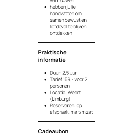
vertrouwen
hebben jullie
handvatten om
samen bewust en
liefdevol te blijven
ontdekken
Praktische
informatie
Duur: 2,5 uur
Tarief 159,- voor 2
personen
Locatie: Weert
(Limburg)
Reserveren: op
afspraak, ma t/m zat
Cadeaubon