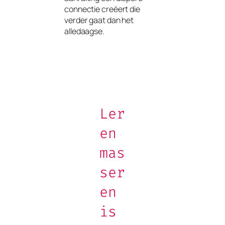
connectie creëert die
verder gaat dan het
alledaagse.
Ler
en
mas
ser
en
is