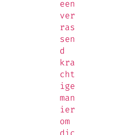
een
ver
ras
sen
d
kra
cht
ige
man
ier
om
dic