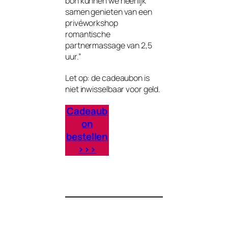
bon kunnen we heerlijk
samen genieten van een
privéworkshop
romantische
partnermassage van 2,5
uur.”
Let op: de cadeaubon is
niet inwisselbaar voor geld.
Cadeaub
on
bestellen
>>>