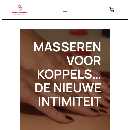
Ga
naar
de
inhoud
MASSEREN
VOOR
KOPPELS…
DE NIEUWE
INTIMITEIT