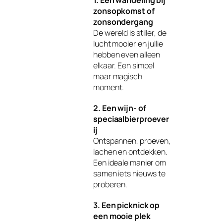
1. Een wandeling bij
zonsopkomst of
zonsondergang
De wereld is stiller, de
lucht mooier en jullie
hebben even alleen
elkaar. Een simpel
maar magisch
moment.
2. Een wijn- of
speciaalbierproever
ij
Ontspannen, proeven,
lachen en ontdekken.
Een ideale manier om
samen iets nieuws te
proberen.
3. Een picknick op
een mooie plek