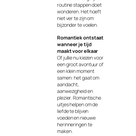
routine stappen doet
wonderen. Het hoeft
niet ver te zijn om
bijzonder te voelen.
Romantiek ontstaat
wanneer je tijd
maakt voor elkaar
Of jullie nu kiezen voor
een groot avontuur of
een klein moment
samen: het gaat om
aandacht,
aanwezigheid en
plezier. Romantische
uitjes helpen om de
liefde te blijven
voeden en nieuwe
herinneringen te
maken.