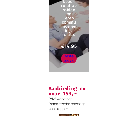
kboek
relatiep
roblee
m:
leren
commu
niceren
in je
relatie
€
14.95
B
estel
len
>>
Aanbieding nu
voor 159,-
Privėworkshop
Romantische massage
voor koppels