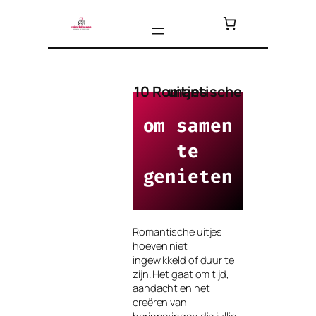
Ga
naar
de
inhoud
10 Romantische uitjes
om samen
te
genieten
Romantische uitjes
hoeven niet
ingewikkeld of duur te
zijn. Het gaat om tijd,
aandacht en het
creëren van