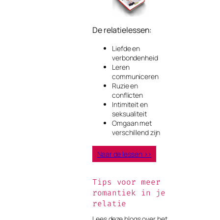
De relatielessen:
Liefde en
verbondenheid
Leren
communiceren
Ruzie en
conflicten
Intimiteit en
seksualiteit
Omgaan met
verschillend zijn
Naar de lessen >>
Tips voor meer
romantiek in je
relatie
Lees deze blogs over het