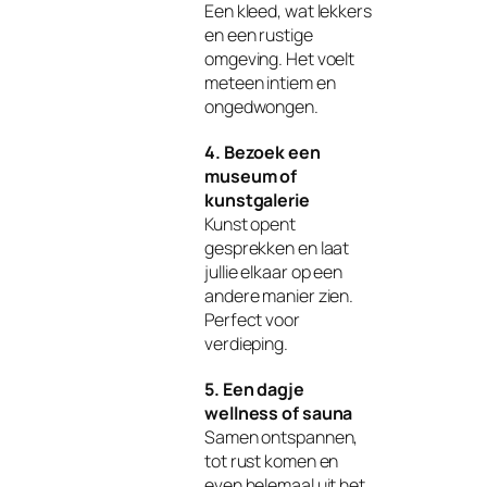
Een kleed, wat lekkers
en een rustige
omgeving. Het voelt
meteen intiem en
ongedwongen.
4. Bezoek een
museum of
kunstgalerie
Kunst opent
gesprekken en laat
jullie elkaar op een
andere manier zien.
Perfect voor
verdieping.
5. Een dagje
wellness of sauna
Samen ontspannen,
tot rust komen en
even helemaal uit het