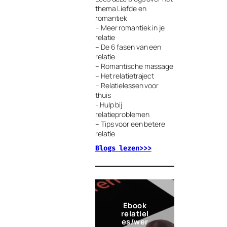
thema Liefde en
romantiek
– Meer romantiek in je
relatie
– De 6 fasen van een
relatie
– Romantische massage
– Het relatietraject
– Relatielessen voor
thuis
-.Hulp bij
relatieproblemen
– Tips voor een betere
relatie
Blogs lezen>>>
Ebook
relatiel
es/wer