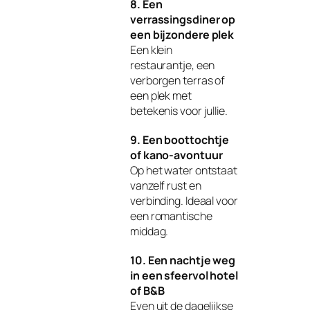
8. Een
verrassingsdiner op
een bijzondere plek
Een klein
restaurantje, een
verborgen terras of
een plek met
betekenis voor jullie.
9. Een boottochtje
of kano‑avontuur
Op het water ontstaat
vanzelf rust en
verbinding. Ideaal voor
een romantische
middag.
10. Een nachtje weg
in een sfeervol hotel
of B&B
Even uit de dagelijkse