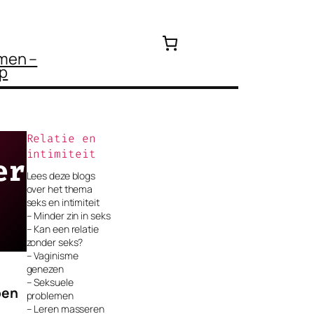
emen –
p
Relatie en
intimiteit
er
Lees deze blogs
over het thema
seks en intimiteit
– Minder zin in seks
– Kan een relatie
zonder seks?
– Vaginisme
genezen
– Seksuele
bben
problemen
– Leren masseren