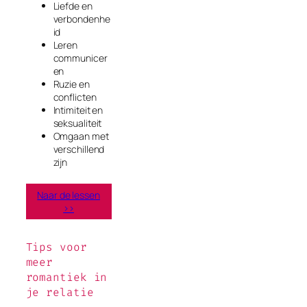
Liefde en
verbondenhe
id
Leren
communicer
en
Ruzie en
conflicten
Intimiteit en
seksualiteit
Omgaan met
verschillend
zijn
Naar de lessen
>>
Tips voor
meer
romantiek in
je relatie