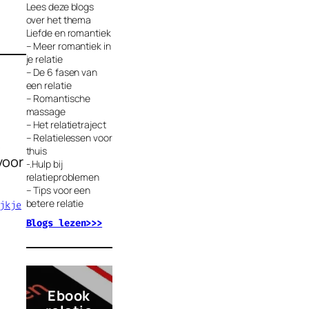
Lees deze blogs
over het thema
Liefde en romantiek
– Meer romantiek in
je relatie
– De 6 fasen van
een relatie
– Romantische
massage
– Het relatietraject
– Relatielessen voor
p
thuis
voor
-.Hulp bij
relatieproblemen
– Tips voor een
betere relatie
jkje
Blogs lezen>>>
Ebook