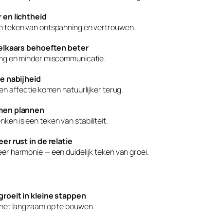
r en lichtheid
n teken van ontspanning en vertrouwen.
n elkaars behoeften beter
ing en minder miscommunicatie.
ke nabijheid
en affectie komen natuurlijker terug.
amen plannen
en is een teken van stabiliteit.
eer rust in de relatie
er harmonie — een duidelijk teken van groei.
groeit in kleine stappen
 het langzaam op te bouwen.