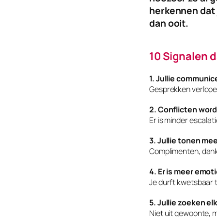
herkennen dat j
dan ooit.
10 Signalen da
1. Jullie communic
Gesprekken verlope
2. Conflicten word
Er is minder escala
3. Jullie tonen me
Complimenten, dank
4. Er is meer emot
Je durft kwetsbaar t
5. Jullie zoeken el
Niet uit gewoonte, 