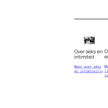
O
Over seks en
e
intimiteit
M
Meer over seks
l
en intimiteit>>
r