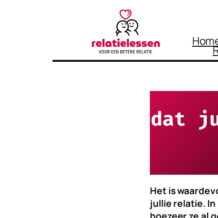
Ga
naar
Home
de
R
inhoud
dat j
Het is waardevo
jullie relatie. 
hoezeer ze al g