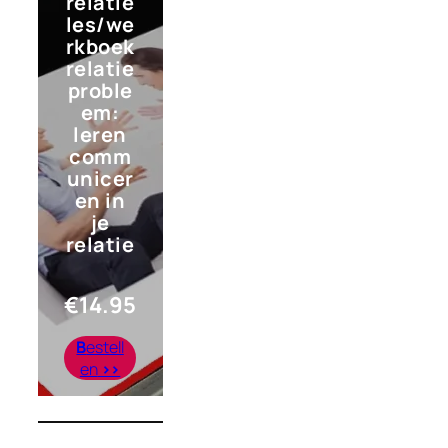
relatie
les/we
rkboek
relatie
proble
em:
leren
comm
unicer
en in
je
relatie
€
14.95
B
estell
en
>>