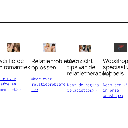
Overzicht
Websho
ver liefde
Relatieproblemen
tips van de
speciaal 
n romantiek
oplossen
relatietherapeut
koppels
eer over
Meer over
iefde en
relatieprobleme
Naar de pagina
Neem een ki
omantiek>>
n>>
relatietips>>
in onze
webshop>>