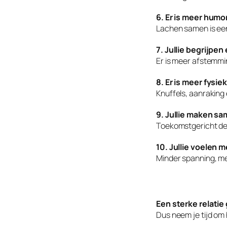
6. Er is meer humo
Lachen samen is ee
7. Jullie begrijpe
Er is meer afstemm
8. Er is meer fysie
Knuffels, aanraking 
9. Jullie maken s
Toekomstgericht denk
10. Jullie voelen m
Minder spanning, me
Een sterke relatie 
Dus neem je tijd om