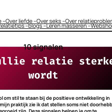
 –
Over liefde –
Over seks –
Over relatieprobl
elatietips –
blogs –
Leren masseren –
Websho
10 signalen
ullie relatie sterk
wordt
l om stil te staan bij de positieve ontwikkeling in
In mijn praktijk zie ik dat stellen soms niet doorhe
egroeid zijn. Deze signalen helpen je om te