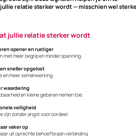
ullie relatie sterker wordt — misschien wel sterk
t jullie relatie sterker wordt
eren opener en rustiger
n met meer begrip en minder spanning.
en sneller opgelost
tie en meer samenwerking.
er waardering
baarheid en kleine gebaren nemen toe.
ionele veiligheid
e zijn zonder angst voor oordeel.
kaar vaker op
maar uit oprechte behoefte aan verbinding.