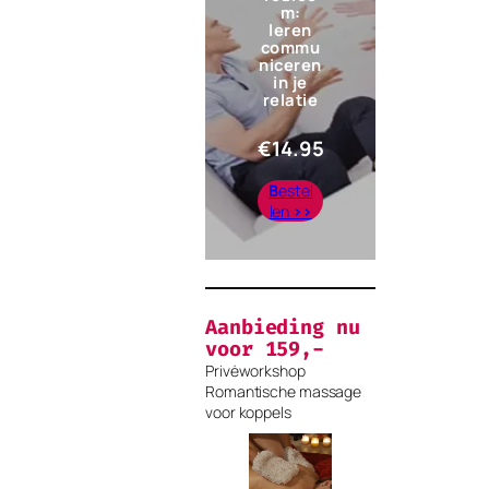
m:
leren
commu
niceren
in je
relatie
€
14.95
B
estel
len
>>
Aanbieding nu
voor 159,-
Privėworkshop
Romantische massage
voor koppels