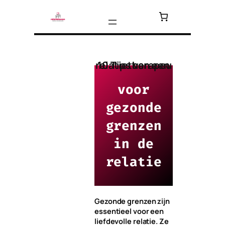
Ga
naar
de
inhoud
10 Tips van een relatietherapeut
voor
gezonde
grenzen
in de
relatie
Gezonde grenzen zijn
essentieel voor een
liefdevolle relatie. Ze