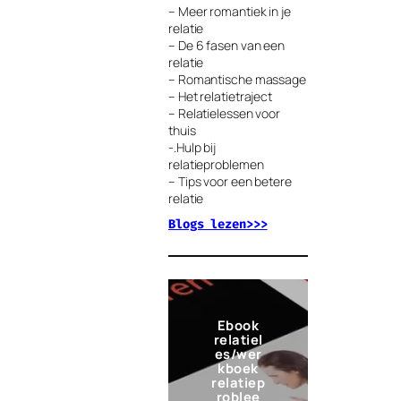
– Meer romantiek in je
relatie
– De 6 fasen van een
relatie
– Romantische massage
– Het relatietraject
– Relatielessen voor
thuis
-.Hulp bij
relatieproblemen
– Tips voor een betere
relatie
Blogs lezen>>>
Ebook
relatiel
es/wer
kboek
relatiep
roblee