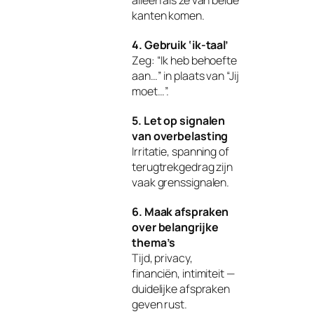
alleen als ze van beide
kanten komen.
4. Gebruik ‘ik‑taal’
Zeg: “Ik heb behoefte
aan…” in plaats van “Jij
moet…”.
5. Let op signalen
van overbelasting
Irritatie, spanning of
terugtrekgedrag zijn
vaak grenssignalen.
6. Maak afspraken
over belangrijke
thema’s
Tijd, privacy,
financiën, intimiteit —
duidelijke afspraken
geven rust.