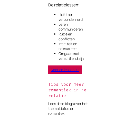
De relatielessen:
Liefde en
verbondenheid
Leren
communiceren
Ruzie en
conflicten
Intimiteit en
seksualiteit
Omgaan met
verschillend zijn
Naar de lessen >>
Tips voor meer
romantiek in je
relatie
Lees deze blogs over het
thema Liefde en
romantiek