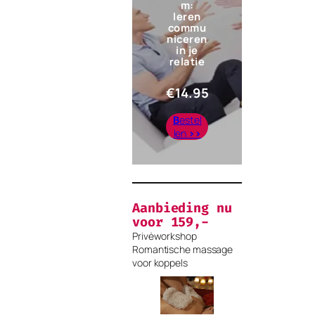
m:
leren
commu
niceren
in je
relatie
€
14.95
B
estel
len
>>
Aanbieding nu
voor 159,-
Privėworkshop
Romantische massage
voor koppels