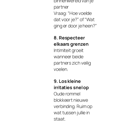
binnenwereld van je
partner
Vraag: “Hoe voelde
dat voor je?” of “Wat
ging er door je heen?”
8. Respecteer
elkaars grenzen
Intimiteit groeit
wanneer beide
partners zich veilig
voelen.
9. Los kleine
irritaties snel op
Oude rommel
blokkeert nieuwe
verbinding. Ruim op
wat tussen jullie in
staat.