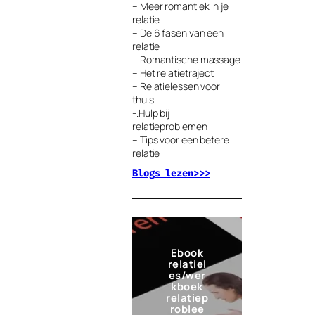
– Meer romantiek in je
relatie
– De 6 fasen van een
relatie
– Romantische massage
– Het relatietraject
– Relatielessen voor
thuis
-.Hulp bij
relatieproblemen
– Tips voor een betere
relatie
Blogs lezen>>>
Ebook
relatiel
es/wer
kboek
relatiep
roblee