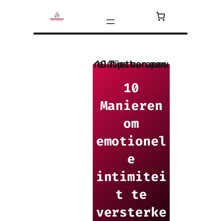
Ga
naar
de
inhoud
10 Tips van een relatietherapeut
10
Manieren
om
emotionel
e
intimitei
t te
versterke