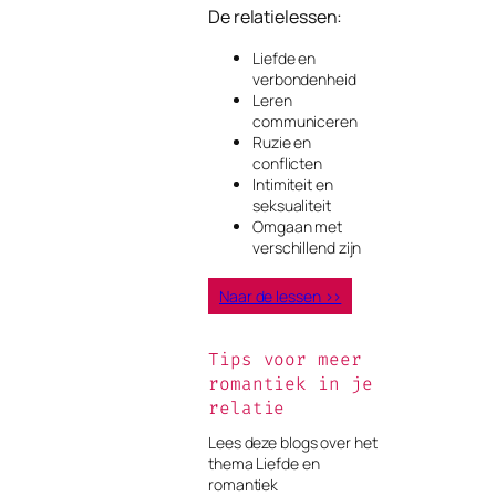
De relatielessen:
Liefde en
verbondenheid
Leren
communiceren
Ruzie en
conflicten
Intimiteit en
seksualiteit
Omgaan met
verschillend zijn
Naar de lessen >>
Tips voor meer
romantiek in je
relatie
Lees deze blogs over het
thema Liefde en
romantiek